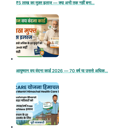
₹5 लाख का मुफ़्त इलाज — क्या अभी तक नहीं बना…
आयुष्मान वय वंदना कार्ड 2026 — 70 वर्ष या उससे अधिक…