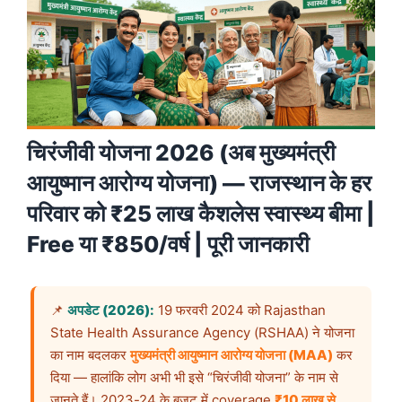
चिरंजीवी योजना 2026 (अब मुख्यमंत्री
आयुष्मान आरोग्य योजना) — राजस्थान के हर
परिवार को ₹25 लाख कैशलेस स्वास्थ्य बीमा |
Free या ₹850/वर्ष | पूरी जानकारी
📌
अपडेट (2026):
19 फरवरी 2024 को Rajasthan
State Health Assurance Agency (RSHAA) ने योजना
का नाम बदलकर
मुख्यमंत्री आयुष्मान आरोग्य योजना (MAA)
कर
दिया — हालांकि लोग अभी भी इसे “चिरंजीवी योजना” के नाम से
जानते हैं। 2023-24 के बजट में coverage
₹10 लाख से