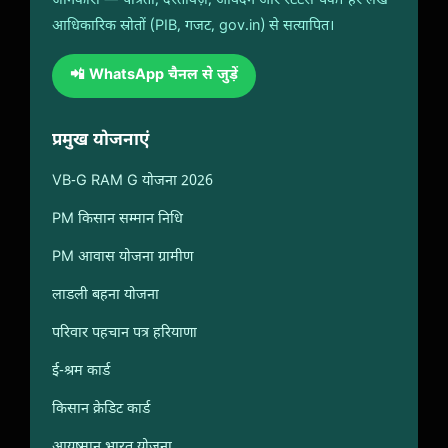
जानकारी — पात्रता, दस्तावेज़, आवेदन और स्टेटस चेक। हर लेख
आधिकारिक स्रोतों (PIB, गजट, gov.in) से सत्यापित।
📲 WhatsApp चैनल से जुड़ें
प्रमुख योजनाएं
VB-G RAM G योजना 2026
PM किसान सम्मान निधि
PM आवास योजना ग्रामीण
लाडली बहना योजना
परिवार पहचान पत्र हरियाणा
ई-श्रम कार्ड
किसान क्रेडिट कार्ड
आयुष्मान भारत योजना