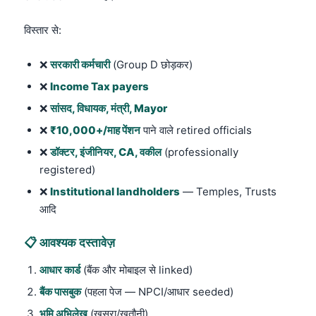
विस्तार से:
❌
सरकारी कर्मचारी
(Group D छोड़कर)
❌
Income Tax payers
❌
सांसद, विधायक, मंत्री, Mayor
❌
₹10,000+/माह पेंशन
पाने वाले retired officials
❌
डॉक्टर, इंजीनियर, CA, वकील
(professionally
registered)
❌
Institutional landholders
— Temples, Trusts
आदि
📋 आवश्यक दस्तावेज़
आधार कार्ड
(बैंक और मोबाइल से linked)
बैंक पासबुक
(पहला पेज — NPCI/आधार seeded)
भूमि अभिलेख
(खसरा/खतौनी)