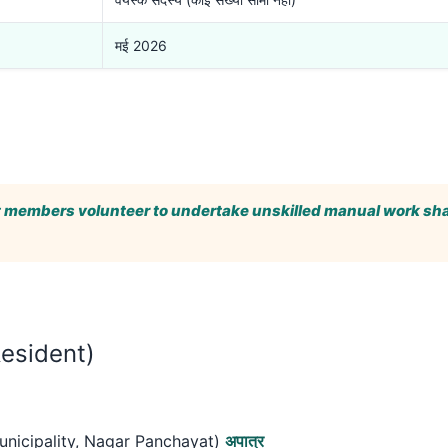
मई 2026
 members volunteer to undertake unskilled manual work shal
 Resident)
 Municipality, Nagar Panchayat)
अपात्र